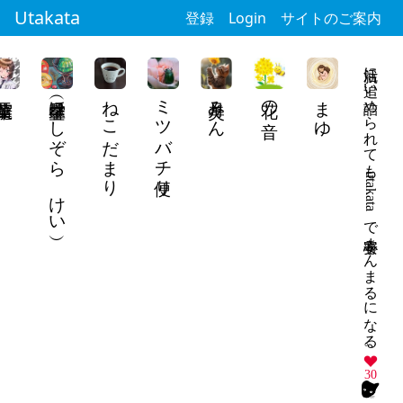
Utakata
登録
Login
サイトのご案内
就活に追い詰められてもutakataで心安寧まんまるになる。
星空馨（ほしぞら けい）
ねこだまり
ミツバチ便り
美月みん
花の音
まゆ
30