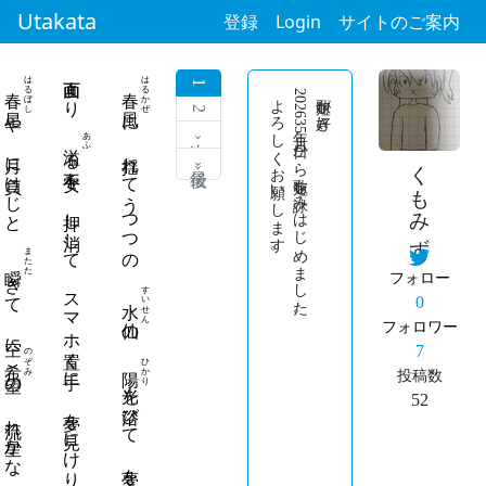
Utakata
登録
Login
サイトのご案内
はるぼし
画面より
はるかぜ
1
春星
春風
よろしくお願いします。
2026年3月5日から短歌を詠みはじめました。
短歌が好き。
や 月に負けじと
に 揺れてうつつの
2
あふ
次 ›
る不安を 押し消して スマホ置く手に 夢を見にけり
くもみず
最後 »
またた
きて 空に
フォロー
すいせん
水仙
0
の
フォロワー
のぞみ
7
希望
ひかり
陽光
の 流れ星かな
投稿数
を浴びて 夢を見にけり
52