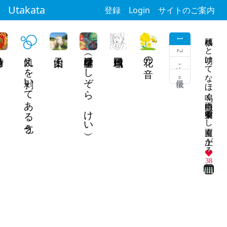
Utakata
登録
Login
サイトのご案内
頑張れと明けてなほ鳴く虫時雨 東雲明るし雨直ぐ上がる
1
2
待ち
飢えを剥いてある乞う
星空馨（ほしぞら けい）
飛田頼琉
花の音
次 ›
最後 »
38