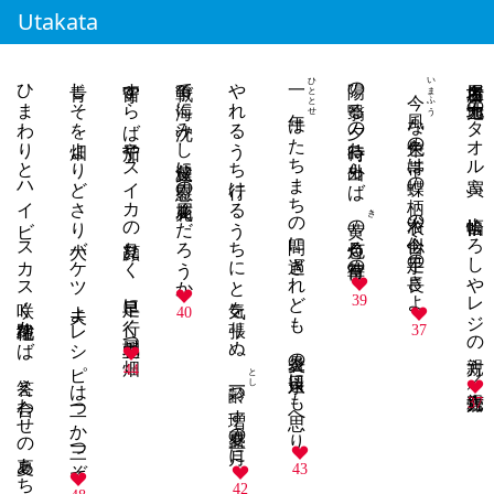
Utakata
ひまわりとハイビスカス咲く路地往かば 答え合わせの夏あちこちに
青じそを畑よりどさり大バケツ 夫よレシピは二つか三つぞ
留守すらば茄子やスイカの顔見たく 足早に行く朝風立つ畑
戦争で海に沈みし叔父達に慰霊の花火届くだろうか
やれるうち行けるうちにと気を張りぬ
ひととせ
陽の翳る夕の時待ち外出らば
いまふう
名古屋場所 地元力士のタオル買ふ 恰幅よろしやレジの親方 ／親方売店
一年
今風
はたちまちの間に過ぎれども 炎暑の一日永遠にも思へり
な朱色の帯は蝶の柄 浴衣の似合ふ手足の長さよ
き
の色灯る待宵草の
39
40
37
44
とし
一つ増す盛夏の月に
37
43
42