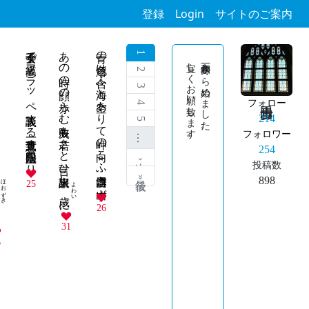
登録
Login
サイトのご案内
女子会で高級フラッペ談義する意見一致す上限一二八〇円なり
あの時の顔の赤らむ失敗も若さと言ひ訳出来し
青の色溶け合ふ海と空ありて岬の向こふ白雲湧き出ず
1
宜しくお願い致します。
令和六年 一月から始めました。
2
3
フォロー
4
214
5
フォロワー
…
254
次 ›
投稿数
最後 »
898
ほおずき
25
よわい
に
26
31
6