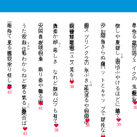
一雨を待ちて見上ぐる黒雲に花の水やり任せし夕暮れ
うた友の顔も
火の国に長き夜が明け朝の来る 鎮もり祈るや畏怖なる大地の
力抜き柔らか頭が
病院の待合室は皆黙り隆起す地面のニュース見てをり
公園のスプリンクラーの水しぶき
夕の刻 陽の落ちきらぬ川縁をハットとキャップで並び往くなり
懐かしや夏を遊びし
早々と売らる盆花 店の隅 フェイクの
すみか
らく
住処
らしき なれど譲れぬパーツも有りて
もわからねど繋がる気する
とお
十歳
の頃 ふやけるほどに小魚追ひて
しば
芝生
鬼灯
に落つるや朝の陽の中
38
朱色の寂し
43
うた
短歌
3
詠み合へば
41
39
38
38
43