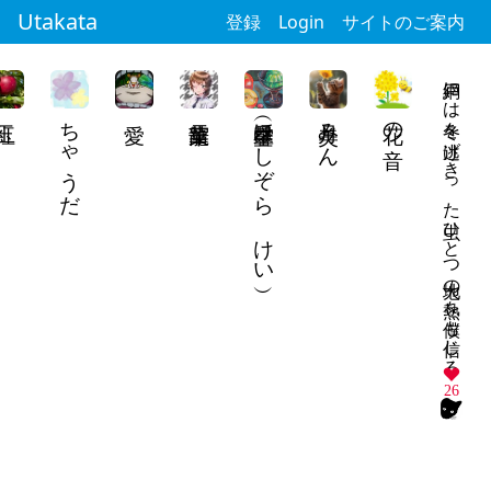
Utakata
登録
Login
サイトのご案内
網戸には冬を逃げきった虫ひとつ大地の熱を僕も信じる
ちゃうだ
星空馨（ほしぞら けい）
美月みん
花の音
26