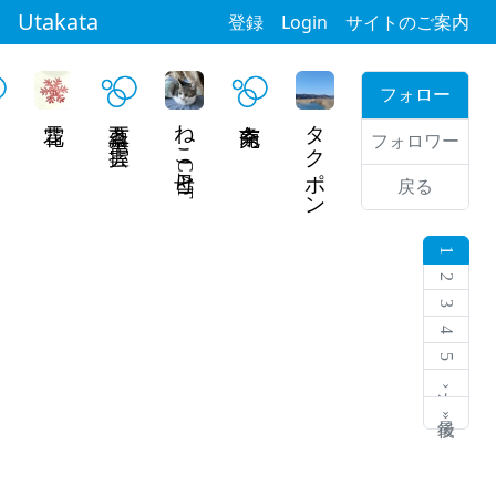
Utakata
登録
Login
サイトのご案内
フォロー
O
五蘊斎 雲握
ねこ母CAT
タクポン
フォロワー
戻る
1
2
3
4
5
次 ›
最後 »