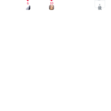
6
10
最後 »