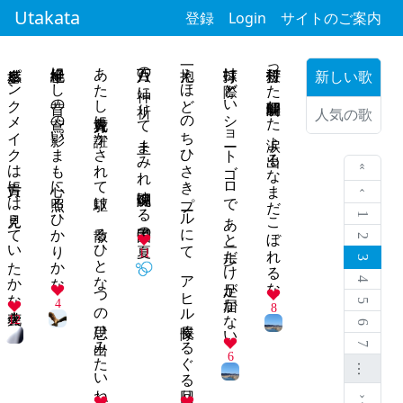
Utakata
登録
Login
サイトのご案内
多幸感ピンクメイクは貴方には見えていたかな花火大会
半世紀経にし昔の鳶の影いまも心に照るひかりかな
あたし花火貴方に誑かされて駆け、散るひとなつの思ひ出みたいね
八百万の 神に祈りて 土まみれ 闘魂燃ゆる 甲子園の夏
一抱えほどのちひさきプールにて アヒル隊長ぐるぐる回り
打球は際どいショートゴロで あと一歩だけ足が届かない
併殺打打った瞬間理解した 涙よ出るなまだこぼれるな
新しい歌
人気の歌
« 最初
‹ 前
1
2
11
3
4
4
5
8
12
6
7
6
…
次 ›