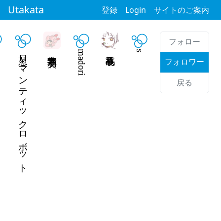
Utakata
登録
Login
サイトのご案内
フォロー
葱ロマンティックロボット
宇佐木 芙和子
madori
s
フォロワー
戻る