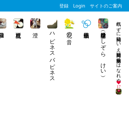
登録
Login
サイトのご案内
眠れずに二時間いいえ三時間白い病室繭にはなれぬ
ハピネスバピネス
花の音
星空馨（ほしぞら けい）
17