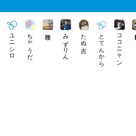
ユニシロ
ちゃうだ
みずりん
たぬ吉
とてんから
ココニャン