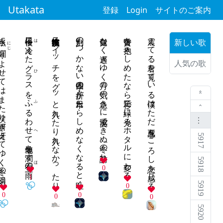
Utakata
登録
Login
サイトのご案内
氷点に
二十日後に冷えたグラスをふるわせて僻地を潤す宝石の雨
演技性人格障害スイッチをグッと入れたり入れなかったり
判別のつかない四季の折々が日本たらしめなくなると吐く
自覚なく過ぎゆく月の気の急きに実感できぬ冬の訪れ
黄昏を抱きしめたなら三秒で緑に光るホタルに変わる
震えてる君を見ている僕はただ 五感をころし恋を感じる
はひふへほ
新しい歌
にじ
はまた戻り研ぎ冴えてゆく冬の切羽に
人気の歌
« 最初
‹ 前
…
5917
5918
0
1
5919
0
0
0
0
0
5920