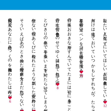
ます
両腕の蔦であなたに絡みつくのを抱擁とわたしは呼んだ
そういえばあのとき決めた暗号の解き方をまだ忘れてないよ
懐かない猫のあくびに報われたような気がした夏の終わりに
とびきりの笑みで手を振る いま下を向いたら泣いてしまう気がして
君の吹く笛の音色をのせてゆく川は流れて流れて海へ
目の奥におおきな海がすんでいてたまには会いに来ることもある
左手と右手の違い ペンを持つ方と子猫の背を撫でる方
声だけは憶えておいて いつかもしすれちがったらそれで気づいて
殺したい人と死なずにいてほしい人が同じ名前をしている
18
8
6
12