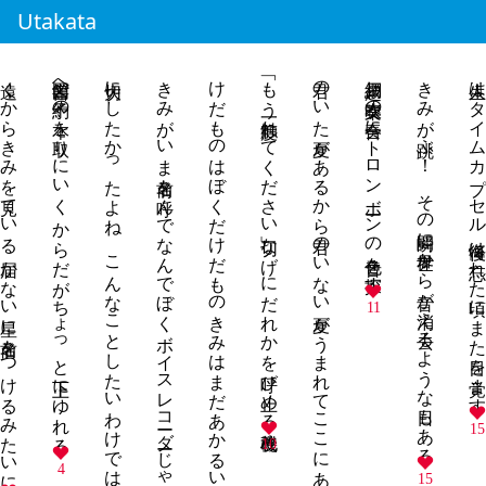
Utakata
遠くからきみを見ている 届かない星に名前をつけるみたいに
図書館へ予約の本を取りにいく からだがちょっと上下にゆれる
大切にしたかったよね こんなことしたいわけではなかったのにね
きみがいま名前を呼んでなんでぼくボイスレコーダーじゃないんだろう！
けだものはぼくだけだものきみはまだあかるいばしょへゆけるのだもの
「もう一度触れてください」切なげにだれかを呼び止める改札機
君のいた夏があるから君のいない夏がうまれてここにあるのだ
網戸越し吹奏楽の合奏にトロンボーンの音色を探す
きみが跳ぶ！ その瞬間に世界から音が消え去るような日もある
人生はタイムカプセル 後悔は忘れた頃にまた目を覚
11
15
10
4
15