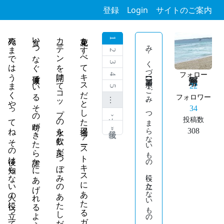
登録
Login
サイトのご案内
死ぬまではうまくやってね その後は知らない人の役に立ってね
食いつなぐ 健康でいる その時がきたら誰かにあげれるように
カーテンを開けてコップの水を飲む 未だつぼみのあたしだけれど
花束をすべてキスだとした場合ファーストキスにあたるガーベラ
1
み－くづ 【水屑】 水中のごみ。つまらないもの、役に立たないもの、はかない身の上などのたとえに用いられることが多い。
2
3
フォロー
4
22
5
フォロワー
…
34
次 ›
投稿数
最後 »
308