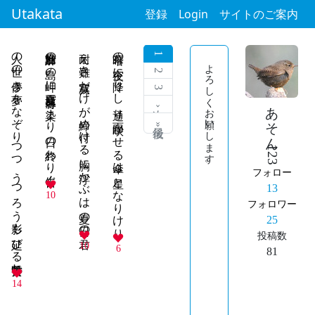
Utakata
登録
Login
サイトのご案内
人の世の 儚き夢をなぞりつつ うつろう影も 延びる黄昏れ
加計呂麻の 島の岬に夏霞 薄暮に染まり 日の終わり告ぐ
耐え難き 寂寞だけが締め付ける 胸に浮かぶは 夏の日の君
暗幕の 夜空に降りし 通り雨 咲かせる傘は 星となりけり
1
よろしくお願いします。
2
3
あそん123
次 ›
最後 »
フォロー
13
10
フォロワー
25
投稿数
10
6
81
14