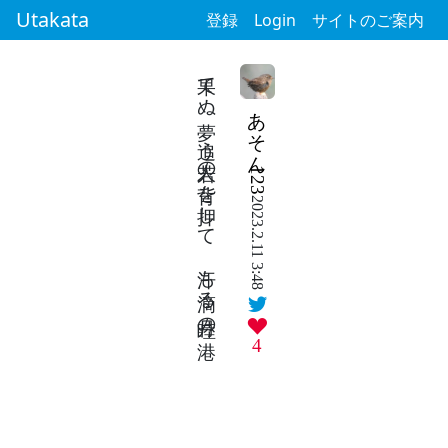
Utakata
登録
Login
サイトのご案内
果てぬ夢 追う若人の背を押して 汗も滴る 睦月の港
あそん123
2023.2.11 3:48
4