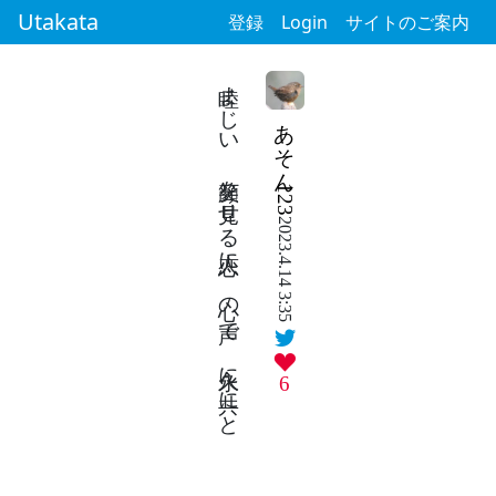
Utakata
登録
Login
サイトのご案内
睦まじい 笑顔を見せる恋人に 心の声で 永久に共にと
あそん123
2023.4.14 3:35
6