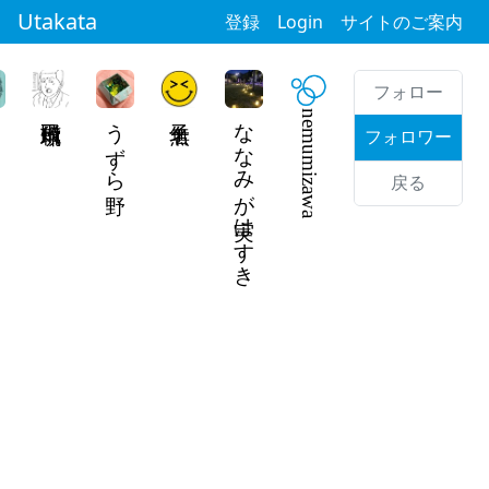
Utakata
登録
Login
サイトのご案内
フォロー
飛田頼琉
うずら野
ななみが実はすき
nemumizawa
フォロワー
戻る