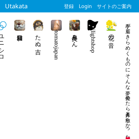
Utakata
登録
Login
サイトのご案内
手が届くきらめくものにそんな夢 覚めたら天井と散らかった部屋
ニシロ
たぬ吉
tomatojapan
美月みん
lightshop
花の音