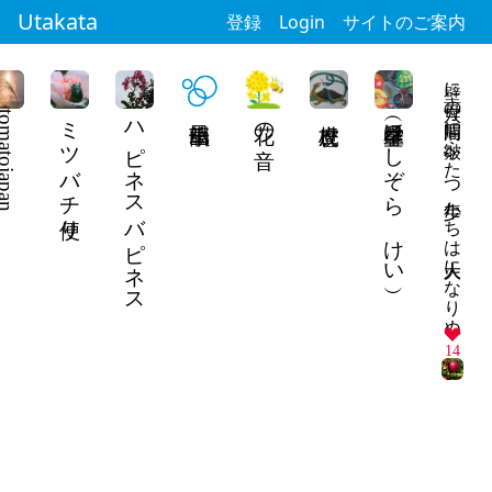
Utakata
登録
Login
サイトのご案内
壁に穴母の眉間に皺ふたつ少年たちは大人になりぬ
matojapan
ミツバチ便り
ハピネスバピネス
花の音
星空馨（ほしぞら けい）
14