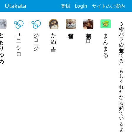
Utakata
登録
Login
サイトのご案内
３本のバラの花言葉「愛してる」 もしくれたなら「知っているよ」と
もりゆめ
ユニシロ
ジョージ
たぬ吉
刺草キロ
まんまる