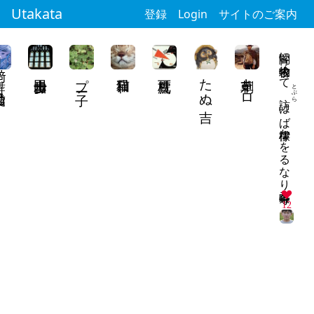
Utakata
登録
Login
サイトのご案内
宵闇に古物求めて
愛結乃
プー子
たぬ吉
刺草キロ
とぶら
はば檸檬かをるなり二条寺町
12