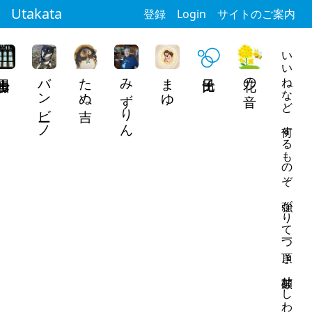
Utakata
登録
Login
サイトのご案内
いいねなど 何するものぞ 強がりて 一つ頂き 破顔せしわれ
バンビーノ
たぬ吉
みずりん
まゆ
花の音