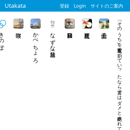
Utakata
登録
Login
サイトのご案内
「そのうち」を素数で割っていったなら君ではダメと拒絶されてた
きのぽ
かべちょろ
なずな（雑草）