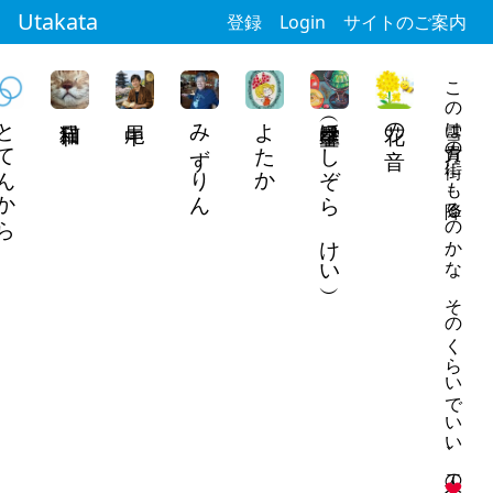
Utakata
登録
Login
サイトのご案内
この雪は貴方の街にも降るのかな そのくらいでいい、二人の交点
てんから
みずりん
よたか
星空馨（ほしぞら けい）
花の音