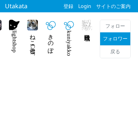
Utakata
登録
Login
サイトのご案内
フォロー
lightshop
ねこ母CAT
きのぽ
kuniyakko
飛田頼琉
フォロワー
戻る