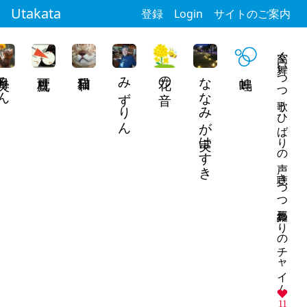
Utakata
登録
Login
サイトのご案内
空高く舞いつつ歌うひばりの声 聴きつつ三振終わりのチャイム
月みん
みずりん
花の音
ななみが実はすき
11