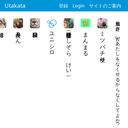
Utakata
登録
Login
サイトのご案内
風呂が好き 古いあたしをなくせるからなくしてよかった、って思えるから
美月みん
ユニシロ
星空馨（ほしぞら けい）
まんまる
ミツバチ便り