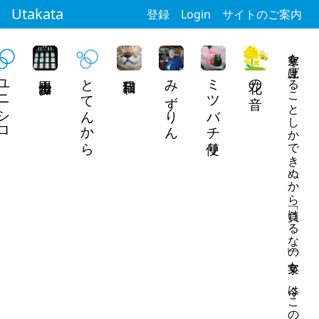
Utakata
登録
Login
サイトのご案内
寒空を見上げることしかできぬから 「負けるな」の文字も、今はこのまま
ニシロ
とてんから
みずりん
ミツバチ便り
花の音