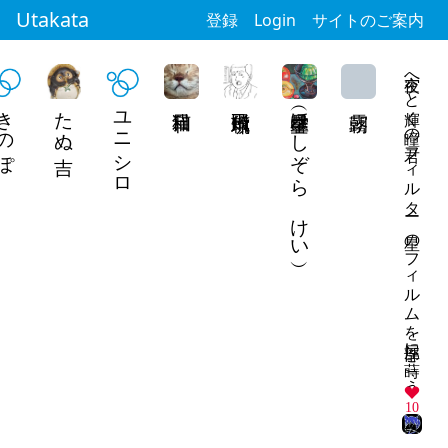
Utakata
登録
Login
サイトのご案内
夜空へと輝く瞳の君フィルター 星のフィルムを部屋に蒔こう
きのぽ
たぬ吉
ユニシロ
飛田頼琉
星空馨（ほしぞら けい）
10