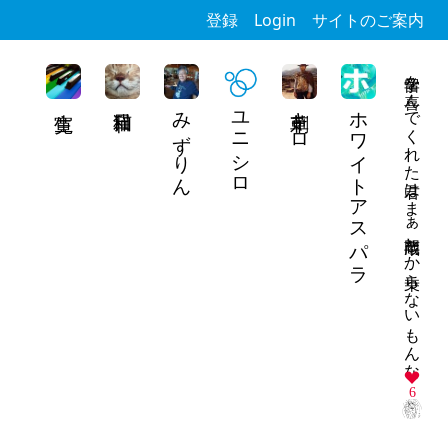
登録
Login
サイトのご案内
留学を喜んでくれた君はまぁ半蔵門しか乗らないもんな
みずりん
ユニシロ
刺草キロ
ホワイトアスパラ
6