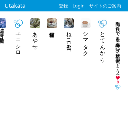
Utakata
登録
Login
サイトのご案内
陽光を挟んで走る山手線 降り落つ枯葉が天使のように
﨑愛結乃
ユニシロ
あやせ
ねこ母CAT
シマタク
とてんから
8