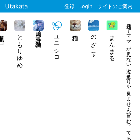
Utakata
登録
Login
サイトのご案内
朝起きてママが見えない泣く息子そりゃ見えません目つむってるよ
草キロ
ともりゆめ
舞﨑愛結乃
ユニシロ
のざこ♪
まんまる