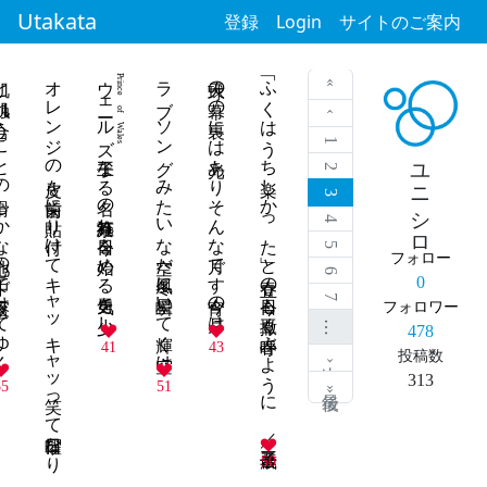
Utakata
登録
Login
サイトのご案内
滑らかな心地の中で夜溶けてゆく
オレンジの皮を前歯に貼り付けてキャッキャッ笑って日曜日なり ／吾子三歳
ウェールズ王子
ラブソングみたいな空だ冬風に星瞬いて輝く空は
天球の幕の裏には光ありそんな月です今宵の月は
「ふくはうち楽しかった」と立春の今日も豆撒く春呼ぶように ／吾子三歳
Prince of Wales
« 最初
‹ 前
1
なる名の紅茶淹れ今日を始める勇気を少し
ユニシロ
2
3
4
5
フォロー
6
0
7
フォロワー
…
478
41
43
投稿数
次 ›
313
55
51
最後 »
50