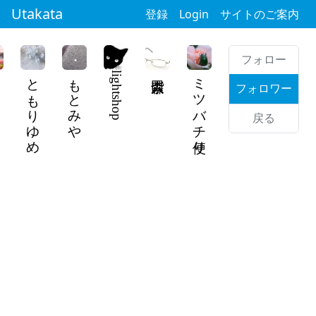
Utakata
登録
Login
サイトのご案内
フォロー
ともりゆめ
もとみや
lightshop
ミツバチ便り
フォロワー
戻る