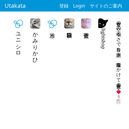
Utakata
登録
Login
サイトのご案内
青空の空の明るさで目を開き 除湿をかけて二度寝する
ユニシロ
かみりかひ
lightshop
6