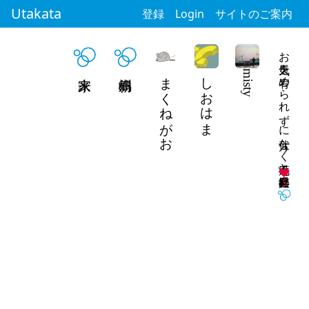
Utakata
登録
Login
サイトのご案内
お天気を宥められずに仕方なく癖毛と共存爆発出社
まくねがお
しおはま
misty
5