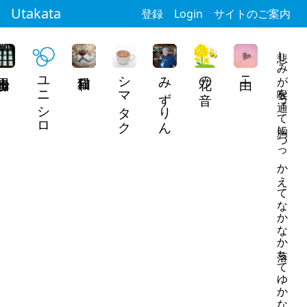
Utakata
登録
Login
サイトのご案内
悲しみが喉を通って胸につっかえてなかなか落ちてゆかない
ユニシロ
シマタク
みずりん
花の音
由ニ