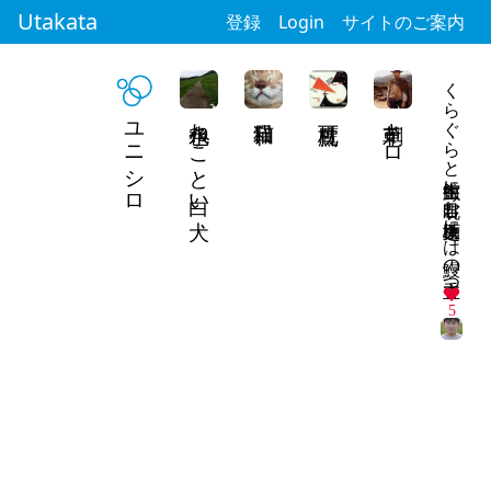
Utakata
登録
Login
サイトのご案内
くらぐらと寄生虫館に君眺む権之助坂には鰻の香立つ
ユニシロ
水色ねこと白い犬
刺草キロ
5