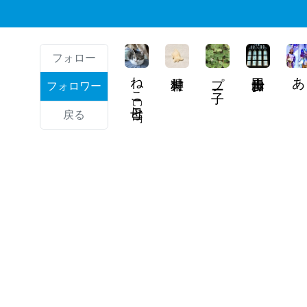
フォロー
ねこ母CAT
プー子
あ
フォロワー
戻る