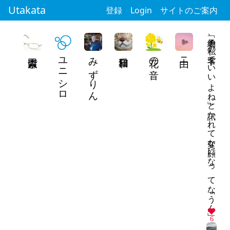
Utakata
登録
Login
サイトのご案内
「予約表、私の名字でいいよね」と訊かれて変な顔になってな「うん」
ユニシロ
みずりん
花の音
由ニ
6