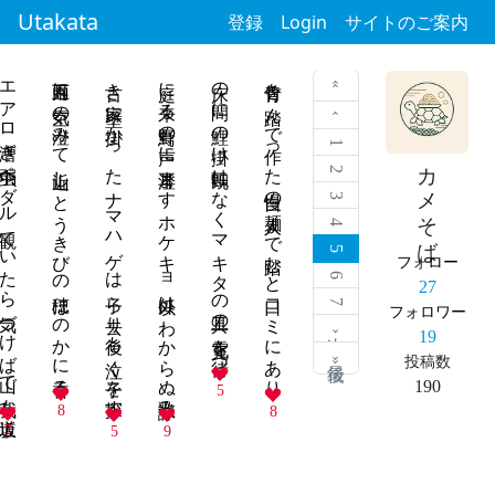
Utakata
登録
Login
サイトのご案内
アロ漕ぎ 弱虫ペダル 観ていたら 気づけば山で 我も坂道
五月雨に 空気の澄みて 山近し とうきびの穂 ほのかに香る
古き家 壁に掛かった ナマハゲは 子ら去り後も 泣く子を探す
庭に来る 野鳥の声に 耳澄ます ホケキョ以外は わからぬ歌詠み
床の間に 鯉の掛け軸 既になく マキタの工具の 充電を待つ
青竹を 踏んで作った 自慢の麺 人まで踏むと 口コミにあり
« 最初
‹ 前
1
カメそば
2
3
4
5
フォロー
6
27
7
フォロワー
次 ›
19
最後 »
投稿数
190
5
8
8
7
5
9