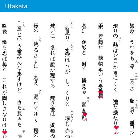
Utakata
咲く花も 散るを思えば美しと これが人間らしさなりけり
うん
物干しの
無理せずに 生きれば誰かが無理をする 無理なき世には 人は住めぬか
すいか
心とは 傷が多いと 反射して 綺麗に見える
家中に 君が隠した 贈り物 毛という分身 君去り三年
湯上がりの
濃い甘み それをも
西瓜
』 という言葉でみんな済ますけど 良きも
より
しな
ほて
れるさまに 心さえ
りはどこか引きにくく 一度抱いた憎悪に似たり
すいか
水瓜
のほうが しっくりと
しの
ぐ
かんば
しさ 脳を
あら
われてゆく 梅雨晴れの朝
14
かな
つらぬ
しき一部
あ
く 完熟メロン
しきも
みずみず
瑞々
14
し赤
はこ
ちゅうか
26
仲夏
ぶは自分
12