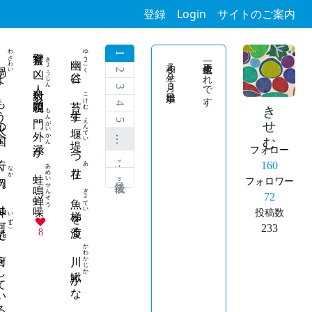
登録
Login
サイトのご案内
わざわい
警察官
ゆうこく
1
幽谷
きょうじん
令和７年９月３日事始
平成一桁生まれです。
凶人
火の国へ 行く
に
2
射殺 問題視
3
こけむ
苔生
きせむ
4
もんがいかん
す
門外漢
えんてい
5
堰堤
…
一つ
が
フォロー
次 ›
あ
あめいせんそう
160
り
なか
蛙鳴蝉噪
 神は
最後 »
フォロワー
ぎょてい
魚梯
72
を渡る
投稿数
いずこ
何処
233
をしている
8
かわかじか
川鰍
かな