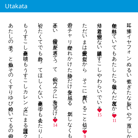
Utakata
あたしの手そっと触るそのくすりゆび煌めいてるの愛の証が
もうすこし夏休み明けもうすこしカレンダーにまる課題ワークにばつ
会いたくてでも終わってほしくない夏休み中でも会えたりしない？
十三さい 最後の夏が過ぎてって 塾のワークに海を見つける
君のチャリ轢かれかけた時少しだけ愛を感じる、気がしなくもない
ただいまは最大級の愛だから そこに貴方がいること信じて
帰り道君と他愛のない話世界はすこしやわらいでいる
幾年か離れていてもあたしたち最強なんだ友達だから
耳に挿すイヤフォンぬるい似すぎたな新しいやつ買うしかないか
15
11
14
9