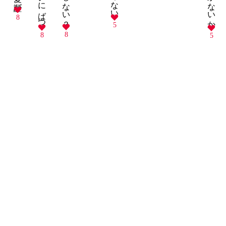
8
5
8
8
5