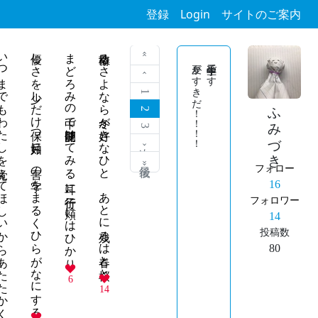
登録
Login
サイトのご案内
覚えてほしいからあたたかくして、ずっといきてて
優しさを少しだけ保つ如月に 害の字をまるくひらがなにする
まどろみの中で便覧開けてみる 耳に行行子、頬にはひかり
椿散るさよなら冬が好きなひと あとに残るは春と桜と
« 最初
夏がすきだ！！！！
中学二年生です
‹ 前
1
ふみづき
2
3
次 ›
最後 »
フォロー
16
フォロワー
14
投稿数
80
6
14