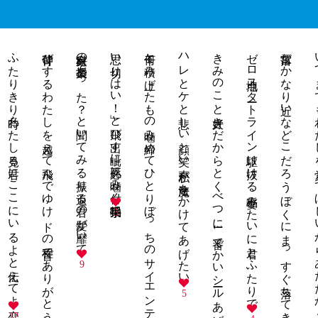
ふたりきり時々わたし見る君にここにいるよと伝えてよ恋
背伸びするわたしを越えて飛んでゆけ ドの音程でありがとうと言う
家庭科の授業あった？と聞いてみる振り返る君の髪が靡いて
思い切り「はい！」と飛び出す眦に必死に噛み付く拍手喝采
何千と積み上げたもの噛み締めてひとりぼっちのサイエンティスト
ハレとケと悲しい顔と笑い声 私が魔法をかけてあげたい
きみのこと大好きだからとくべつに1番でかいシールあげるね
ゼロ地点スタートライン駆け抜ける 稲妻みたいに君とふたりで
落雷だかなり近いなどこだろう ぼくにまっすぐ落ちてきたきみ
いつまでもわたしを
5
9
5
12