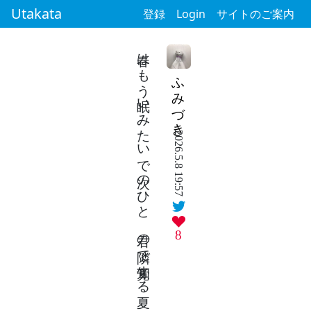
Utakata
登録
Login
サイトのご案内
春はもう眠いみたいで次のひと 君の隣で知覚する夏
ふみづき
2026.5.8 19:57
8