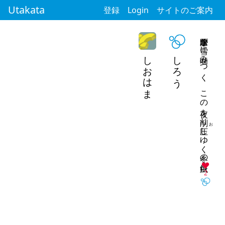
Utakata
登録
Login
サイトのご案内
除雪車が雪に噛みつく この夜を削り
しおはま
しろう
お
しゆく冬の鉄虫
2