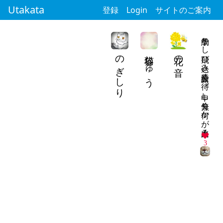
Utakata
登録
Login
サイトのご案内
予約なし飛び込み診療長く待つ 申し分無く何かが出来る
のぎしり
猫谷しゅう
花の音
3