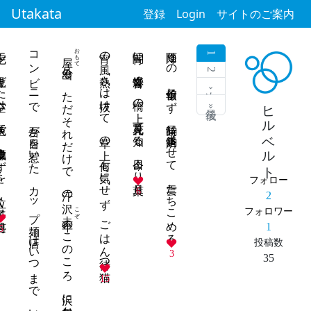
Utakata
登録
Login
サイトのご案内
灰色で 逢瀬成らずを 泣く子は何処
コンビニで 吾が目を惹いた カップ麺 店はいつまで 置いてくれるか
おもて
宵の風 熱さは抜けて 草の上 何も気にせず ごはん待つ猫
宵闇に 爆音響く 橋の上 花火見て知る 今日より葉月
雨降りの 予報信じず 昼餉時 昼餉済ませて 雲たちこめる
屋外
1
出る ただそれだけで 汗の沢
2
次 ›
ヒルベルト
最後 »
フォロー
6
2
こぞ
フォロワー
去年
のこのころ 沢に気付かず
1
5
投稿数
3
35
15