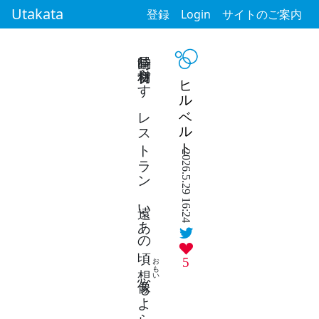
Utakata
登録
Login
サイトのご案内
昼餉時 食材切らす レストラン 遠いあの頃
ヒルベルト
2026.5.29 16:24
おもい
5
想像
もよらず