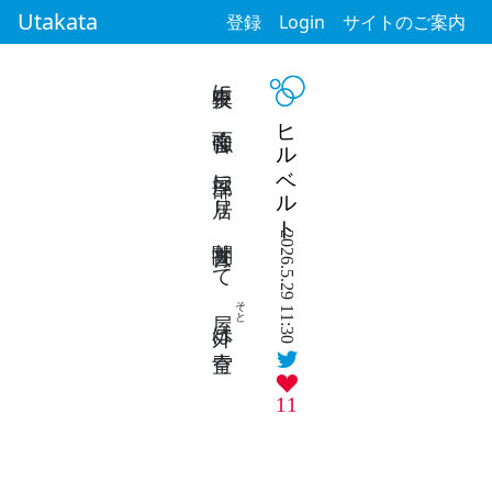
Utakata
登録
Login
サイトのご案内
真夜中に 雨音強く 部屋に居り 宵闇去りて
ヒルベルト
2026.5.29 11:30
そと
屋外
は青空
11