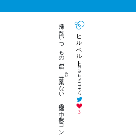
帰り路 いつもの店が
ヒルベルト
2026.4.30 19:37
あい
営業
てない 連休の中 休むコンビニ？
3