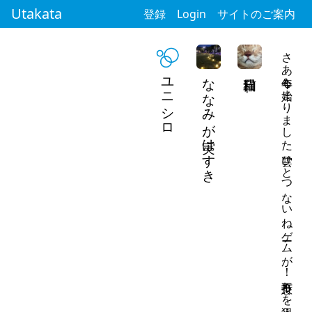
Utakata
登録
Login
サイトのご案内
さあ今年も始まりました 雲ひとつないねゲームが！ 不意打ちを狙う
ユニシロ
ななみが実はすき