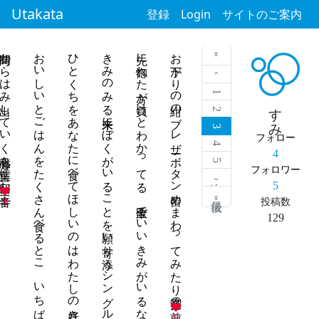
Utakata
登録
Login
サイトのご案内
間からはみ出していく心臓を言葉に留む三十一音
おいしいとごはんをたくさん食べるとこ いちばん好きなきみの良いとこ
ひとくちをあなたに食べてほしいのはわたしの好きを伝えたいから
きみのみる未来にぼくがいることを願い寄り添うシングルベッド
先に惚れた方が負けとわかってる 全敗でいいきみがいるなら
お下がりの紺のブレザーボタン留めまわってみたり姿見の前
« 最初
‹ 前
1
すみ
2
3
フォロー
4
4
5
フォロワー
次 ›
5
最後 »
8
投稿数
129
9